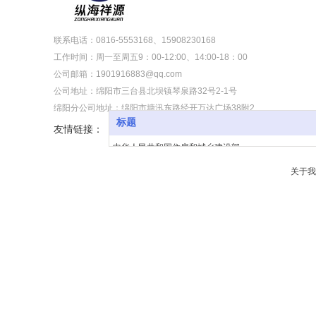
联系电话：0816-5553168、15908230168
工作时间：周一至周五9：00-12:00、14:00-18：00
公司邮箱：1901916883@qq.com
公司地址：绵阳市三台县北坝镇琴泉路32号2-1号
绵阳分公司地址：绵阳市塘汛东路经开万达广场38附2
标题
友情链接：
中华人民共和国住房和城乡建设部
四川省住房和城乡建设厅
关于我
四川省工程造价信息网
四川省造价工程师协会
绵阳市人民政府
三台县人民政府
绵阳市住房和城乡建设委员会
绵阳市材料价格