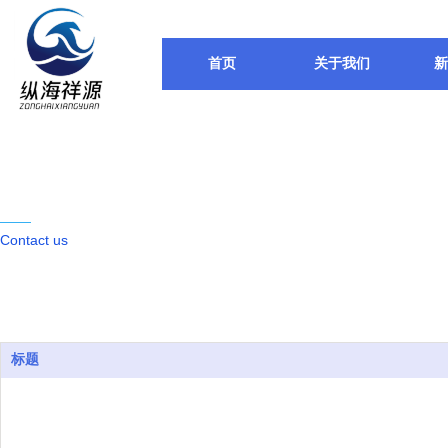
首页
关于我们
新
联系我们
Contact us
标题