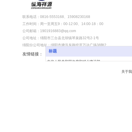
联系电话：0816-5553168、15908230168
工作时间：周一至周五9：00-12:00、14:00-18：00
公司邮箱：1901916883@qq.com
公司地址：绵阳市三台县北坝镇琴泉路32号2-1号
绵阳分公司地址：绵阳市塘汛东路经开万达广场38附2
标题
友情链接：
中华人民共和国住房和城乡建设部
四川省住房和城乡建设厅
关于我
四川省工程造价信息网
四川省造价工程师协会
绵阳市人民政府
三台县人民政府
绵阳市住房和城乡建设委员会
绵阳市材料价格